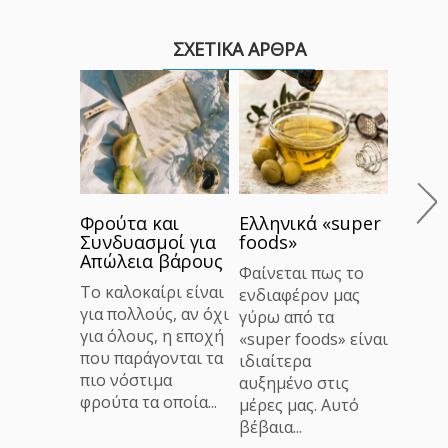
ΣΧΕΤΙΚΑ ΑΡΘΡΑ
Ρεβύθ
υγεία!
Τα ρεβ
όσπρι
Φρούτα και
Ελληνικά «super
μάλλο
Συνδυασμοί για
foods»
συνηθ
Απώλεια βάρους
Ελλάδα
Φαίνεται πως το
απολα
Το καλοκαίρι είναι
ενδιαφέρον μας
στην κ
για πολλούς, αν όχι
γύρω από τα
για όλους, η εποχή
«super foods» είναι
που παράγονται τα
ιδιαίτερα
πιο νόστιμα
αυξημένο στις
φρούτα τα οποία...
μέρες μας. Αυτό
βέβαια...