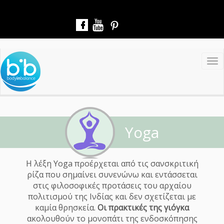
Παράκαμψη
προς
το
κυρίως
περιεχόμενο
To
nav
Yoga
Η λέξη Yoga προέρχεται από τις σανσκριτική
ρίζα που σημαίνει συνενώνω και εντάσσεται
στις φιλοσοφικές προτάσεις του αρχαίου
πολιτισμού της Ινδίας και δεν σχετίζεται με
καμία θρησκεία.
Οι πρακτικές της γιόγκα
ακολουθούν το μονοπάτι της ενδοσκόπησης