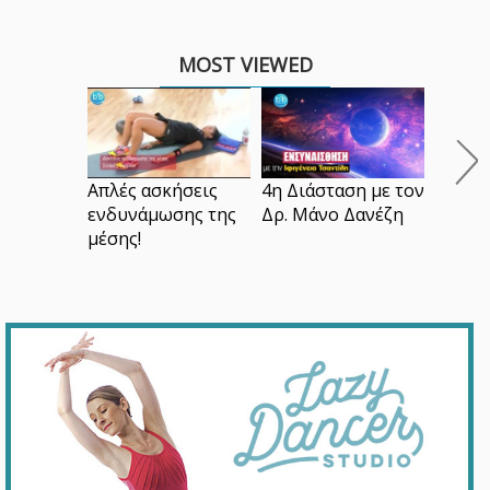
MOST VIEWED
Ασκήσε
Ασκήσε
Απλές ασκήσεις
4η Διάσταση με τον
ενδυνάμωσης της
Δρ. Μάνο Δανέζη
μέσης!