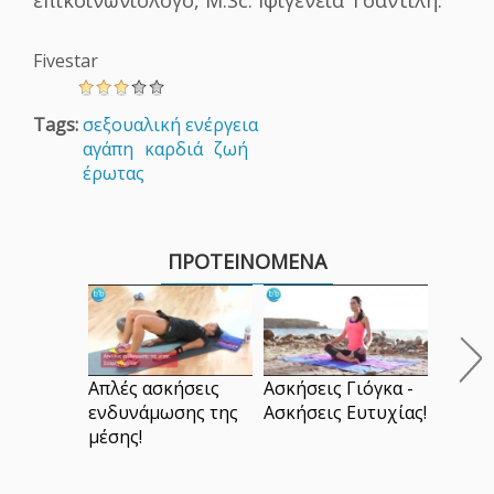
επικοινωνιολόγο, M.Sc. Ιφιγένεια Τσαντίλη.
Fivestar
Tags:
σεξουαλική ενέργεια
αγάπη
καρδιά
ζωή
έρωτας
ΠΡΟΤΕΙΝΟΜΕΝΑ
Μυστι
τον Ά
Απλές ασκήσεις
Ασκήσεις Γιόγκα -
ενδυνάμωσης της
Ασκήσεις Ευτυχίας!
μέσης!