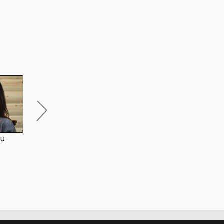
ΕΙΣΑΓΩΓΗ ΣΤΟ ΖΕΝ
Σεξουαλική Ενέργεια
τυ