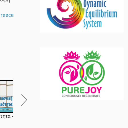
reece
Η Μαρίνα Αμπράμοβιτς
Άκης Αγγελάκης -
στο Μουσείο Μπενάκη
Συμφιλίωση με τον έ
μέχρι τις 24 Απριλίου
εαυτό
τητα -