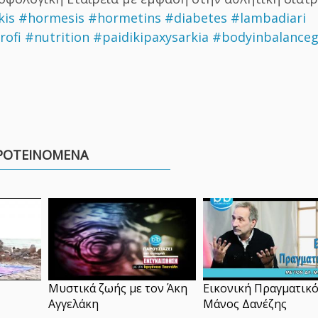
kis
#hormesis
#hormetins
#diabetes
#lambadiari
rofi
#nutrition
#paidikipaxysarkia
#bodyinbalanceg
ΡΟΤΕΙΝΟΜΕΝΑ
Μυστικά ζωής με τον Άκη
Εικονική Πραγματικό
Αγγελάκη
Μάνος Δανέζης