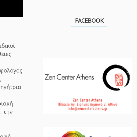
FACEBOOK
ιδικοί
ειες
οφολόγος
ς
θηγήτρια
ριακή
, την
ροφή