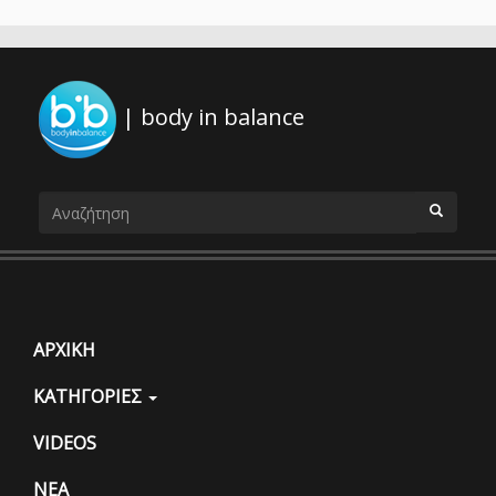
| body in balance
Φόρμα
αναζήτησης
ΑΝΑΖΗΤΗΣΗ
ΑΡΧΙΚΗ
ΚΑΤΗΓΟΡΙΕΣ
VIDEOS
ΝΕΑ