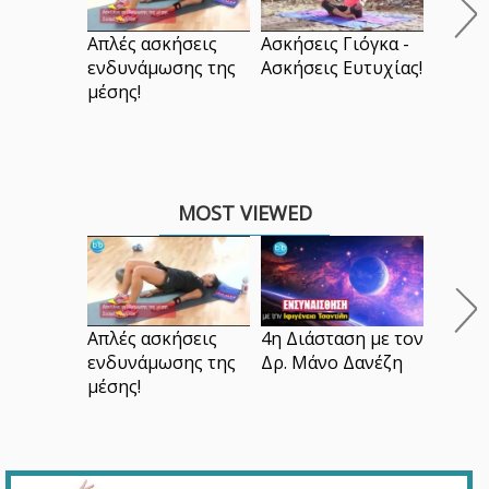
Απλές ασκήσεις
Ασκήσεις Γιόγκα -
ενδυνάμωσης της
Ασκήσεις Ευτυχίας!
μέσης!
MOST VIEWED
Ασκήσε
Ασκήσε
Απλές ασκήσεις
4η Διάσταση με τον
ενδυνάμωσης της
Δρ. Μάνο Δανέζη
μέσης!