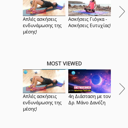
τον Ά
Απλές ασκήσεις
Ασκήσεις Γιόγκα -
ενδυνάμωσης της
Ασκήσεις Ευτυχίας!
μέσης!
MOST VIEWED
Ασκήσε
Ασκήσε
Απλές ασκήσεις
4η Διάσταση με τον
ενδυνάμωσης της
Δρ. Μάνο Δανέζη
μέσης!