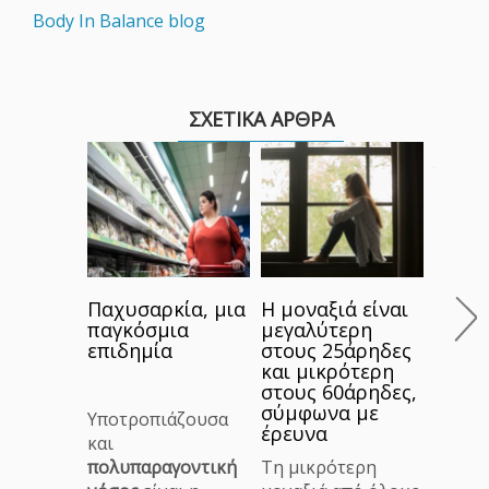
Body In Balance blog
ΣΧΕΤΙΚΑ ΑΡΘΡΑ
Yoga 
ενίσχ
ανοσ
και μ
άγχο
Όλοι 
Παχυσαρκία, μια
Η μοναξιά είναι
τις πα
παγκόσμια
μεγαλύτερη
στην
επιδημία
στους 25άρηδες
καθημ
και μικρότερη
και τη
στους 60άρηδες,
ψυχολ
σύμφωνα με
Υποτροπιάζουσα
έρευνα
κατάσ
και
την εμ
πολυπαραγοντική
Τη μικρότερη