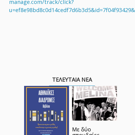
manage.com/track/click?
u=ef8e98bd8c0d14cedf7d6b3d5&id=7f04f93429
ΤΕΛΕΥΤΑΙΑ ΝΕΑ
Πάρκ
για τ
πιστο
φίλου
Με δύο
Ο Δήμ
σπουδαίες