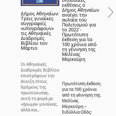
εγκαιν
εκθέσεις ο
πρωτο
Δήμος Αθηναίων
Δήμος Αθηναίων:
πάρκα
ανοίγει την
Τρεις γυναίκες
δραστ
αυλαία του
συγγραφείς
Πολιτισμού για
για σ
«υπογράφουν»
το 2022 -
τις Αθηναϊκές
...
Πρωτότυπη
Διαδρομές
έκθεση για τα
Βιβλίου τον
100 χρόνια από
Μάρτιο
τη γέννηση της
Μελίνας
Μερκούρη
Οι Αθηναϊκές
Διαδρομές Βιβλίου
επιστρέφουν την
άνοιξη στους
Πρωτότυπη έκθεση
δρόμους της
για τα 100 χρόνια
πρωτεύουσας,
από τη γέννηση της
αυτή τη φορά με
Μελίνας
«άρωμα» γυναίκας,
Μερκούρη –
αλλά και...
Ειδύλλια Οδός: