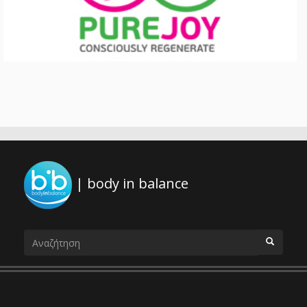
| body in balance
Φόρμα
αναζήτησης
ΑΝΑΖΗΤΗΣΗ